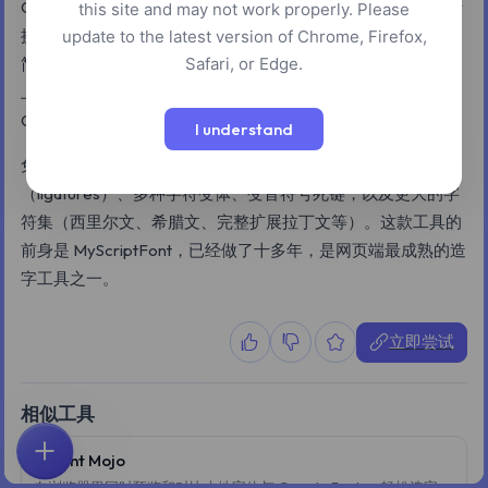
Calligraphr 是一款网页工具，可以把你的手写字或手绘书法转
this site and may not work properly. Please
换为真正的矢量字体，安装后就能在电脑上打字使用。流程很
update to the latest version of Chrome, Firefox,
Safari, or Edge.
简单：下载一份打印模板，把每个字符手写填好，扫描或拍照
上传，Calligraphr 会自动识别每个字形，再合成 TrueType 或
OpenType 字体文件。
I understand
免费版支持基础的拉丁字符集，付费的 Pro 版可以解锁连字
（ligatures）、多种字符变体、变音符号死键，以及更大的字
符集（西里尔文、希腊文、完整扩展拉丁文等）。这款工具的
前身是 MyScriptFont，已经做了十多年，是网页端最成熟的造
字工具之一。
立即尝试
相似工具
Font Mojo
首页
探索
搜索
收藏
反馈
账户
在浏览器里同时预览和对比本地字体与 Google Fonts，轻松选字。