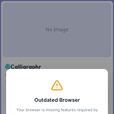
Calligraphr
把你的手写体或书法变成可安装使用的 TTF/OTF 字体。
typography
定价
平台
Outdated Browser
免费增值
网页
Your browser is missing features required by