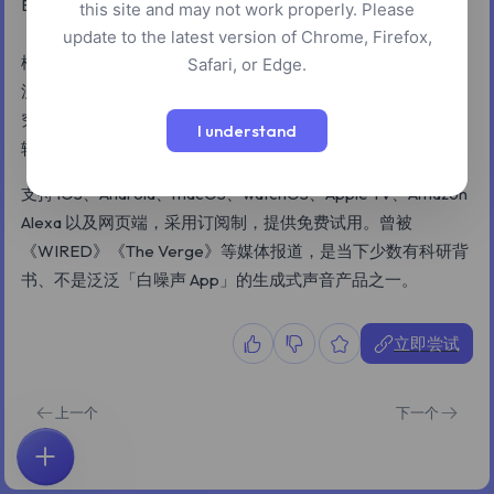
Endel 是一款自适应音频应用，根据当下的时间、天气、心率
this site and may not work properly. Please
（接入 Apple Health）和你的昼夜节律，实时生成专注、放
update to the latest version of Chrome, Firefox,
松、入眠等不同场景下的声音环境，是一段持续变化的声音
Safari, or Edge.
流，而不是固定的曲目。团队和神经科学家有正式的合作研
究，也曾与 Warner Music 合作发布过完全由算法生成的专
I understand
辑。
支持 iOS、Android、macOS、watchOS、Apple TV、Amazon
Alexa 以及网页端，采用订阅制，提供免费试用。曾被
《WIRED》《The Verge》等媒体报道，是当下少数有科研背
书、不是泛泛「白噪声 App」的生成式声音产品之一。
立即尝试
上一个
下一个
首页
探索
搜索
收藏
反馈
账户