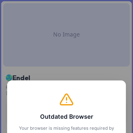
Endel
根据神经科学算法生成专注、放松和入眠用的个性化自适应声
音环境。
定价
平台
Outdated Browser
付费
网页
iOS
Android
macOS
Your browser is missing features required by