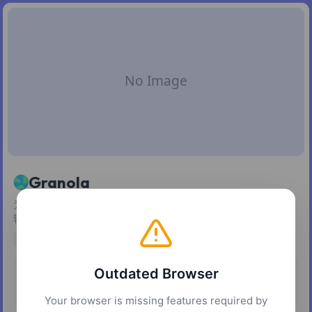
Granola
为连轴会议设计的 AI 笔记本：你专注开会，它帮你整理可编
辑、可搜索的纪要。
AI Assistant
Outdated Browser
定价
平台
免费增值
macOS
Windows
Your browser is missing features required by