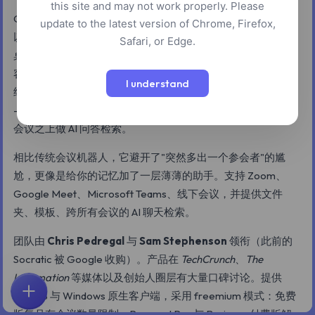
this site and may not work properly. Please
Granola 是一款面向"会议连轴转"用户的 AI 笔记应用。它不是
update to the latest version of Chrome, Firefox,
以"会议机器人"身份加入通话，而是作为一个 Mac/Windows
Safari, or Edge.
桌面应用安静地在本地运行，通过系统音频直接捕捉会议内
容，让你在会上自由记下零散要点。会议结束后，Granola 会
I understand
结合转录稿和你的草稿生成结构化、可编辑、可分享的纪要
——行动项、决策、跟进事项一目了然，并且支持在所有历史
会议之上做 AI 问答检索。
相比传统会议机器人，它避开了"突然多出一个参会者"的尴
尬，更像是给你的记忆加了一层薄薄的助手。支持 Zoom、
Google Meet、Microsoft Teams、线下会议，并提供文件
夹、模板、跨所有会议的 AI 聊天检索。
团队由
Chris Pedregal
与
Sam Stephenson
领衔（此前的
Socratic 被 Google 收购）。产品在
TechCrunch
、
The
Information
等媒体以及创始人圈层有大量口碑讨论。提供
macOS 与 Windows 原生客户端，采用 freemium 模式：免费
首页
探索
搜索
收藏
反馈
账户
版每月有会议数量限制，Personal Pro 与 Business 付费版解