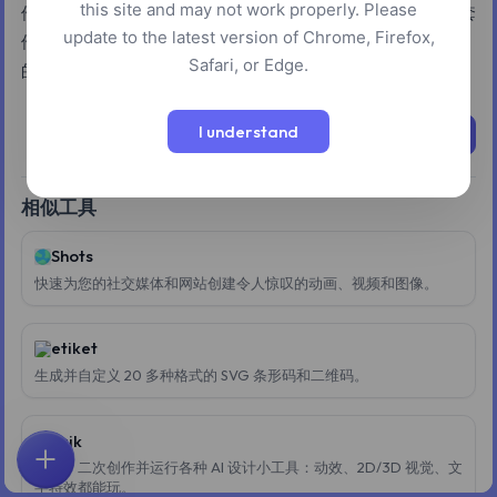
this site and may not work properly. Please
件，适用于 iMessage、WhatsApp 和 Instagram 等平台。该套
update to the latest version of Chrome, Firefox,
件提供多种样式和自定义选项，以确保不同数字媒体项目之间
Safari, or Edge.
的视觉一致性。
I understand
立即尝试
相似工具
Shots
快速为您的社交媒体和网站创建令人惊叹的动画、视频和图像。
etiket
生成并自定义 20 多种格式的 SVG 条形码和二维码。
Brik
构建、二次创作并运行各种 AI 设计小工具：动效、2D/3D 视觉、文
首页
探索
搜索
收藏
反馈
账户
字特效都能玩。