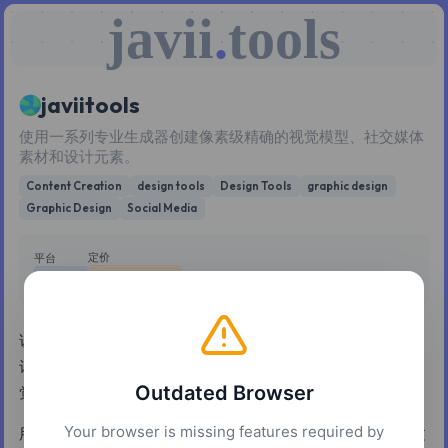
javii
.
tools
javiitools
使用一系列专业生成器创建像素级精确的视觉模型、社交媒体
素材和设计元素。
Content Creation
design tools
Design Tools
graphic design
Graphic Design
Social Media
定价
平台
免费增值
网页
访问一系列旨在简化消息模型、邮票和社交媒体标签创建的设
计工具。该平台提供了一个统一的界面，用于生成高质量的视
Outdated Browser
觉内容，而无需学习复杂的专业设计软件。
Your browser is missing features required by
用户可以导出多种格式的资产，包括透明 PNG 和动画 MP4 文