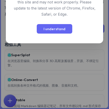
一款在线 Markdown 编辑器，允许用户使用 Markdown 语法编
this site and may not work properly. Please
写和格式化文本，同时实时查看渲染后的输出。它支持标题、
update to the latest version of Chrome, Firefox,
Safari, or Edge.
列表、图片和文本强调等标准功能。
立即尝试
I understand
相似工具
SuperSplat
在浏览器里编辑、转换和分享 3D 高斯泼溅场景，开源、不绑定引
擎。
Online-Convert
在线转换各种文件格式的视频、图像、音频和文档。
Notable
首页
探索
搜索
收藏
反馈
账户
用桌面端 Markdown 编辑器记笔记，所有文件都以纯 .md 形式保存