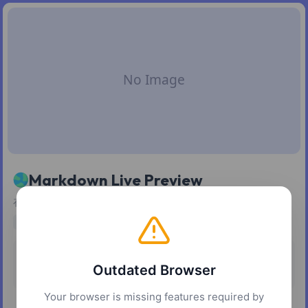
Markdown Live Preview
在线编辑 Markdown 文本并实时预览
markdown
editor
productivity
developer tools
定价
平台
Outdated Browser
免费
网页
Your browser is missing features required by