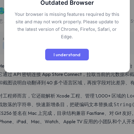
Outdated Browser
MetaSync
Your browser is missing features required by this
把 App Store 的文案与截图自动翻译为 40 多种语言，并和 App Sto
site and may not work properly. Please update to
the latest version of Chrome, Firefox, Safari, or
Edge.
定价
平台
付费
macOS
I understand
MetaSync 是一款面向独立 iOS / macOS 开发者的 macOS
它通过 API 密钥连接 App Store Connect，拉取当前的
和截图说明自动翻译到 40 多个语言区域，再按字段对比差异、
对工程师而言，它还能解析 Xcode 工程、管理 1,000+ 区域的
Lo
找散落的字符串、快速新增条目，把硬编码文本替换成
String
ES256 签名在 Mac 上完成，目录结构兼容 Fastlane、对 Git
iPhone、iPad、Mac、Watch、Apple TV 应用的小团队和个人