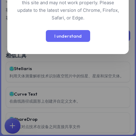
一个快速简便的工具，用于将英文文本转换为国际摩斯密码或
this site and may not work properly. Please
将摩斯密码解码为文本。用户可以在相应的框中输入或粘贴内
update to the latest version of Chrome, Firefox,
Safari, or Edge.
容进行翻译，使其适用于通信或破译媒体中的隐藏信息。
立即尝试
I understand
相似工具
Stellaris
利用天体测量解析技术识别夜空照片中的恒星、星座和深空天体。
Curve Text
在曲线路径或圆形上创建并自定义文本。
ShareDrop
使用点对点技术在设备之间直接共享文件
首页
探索
搜索
收藏
反馈
账户