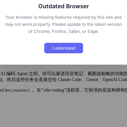
Outdated Browser
Your browser is missing features required by this site and
may not work properly. Please update to the latest version
of Chrome, Firefox, Safari, or Edge.
、Cursor 等编码 Agent 执行。
I understand
产品思考与 AI 编码 Agent 之间。你可以塞进语音笔记、截图或
接交给 Claude Code、Cursor、OpenAI Codex、Ge
）。在"vibe coding"流程里，它扮演的是架构师
hmldns/nautex