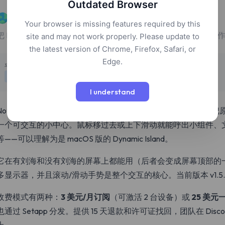
Outdated Browser
NotchNook
Your browser is missing features required by this
把 MacBook 刘海变成放小组件、文件抽屉、音乐控制和快捷动
site and may not work properly. Please update to
the latest version of Chrome, Firefox, Safari, or
Edge.
定价
平台
付费
macOS
I understand
NotchNook 是独立工作室
lo-cafe
出品的一款 macOS 工具，把原
一个可交互的小中心。鼠标移过去或上下滑动就能呼出小组件、
等——可以理解为是 macOS 版的 Dynamic Island。
它在有刘海和没有刘海的屏幕上都能用（后者会变成屏幕顶部的
多显示器，并且滚动/滑动手势是整个交互的核心。当前版本 v1.5.5，需
收费模式有两种：
3 美元/月订阅
（可激活 2 台设备）或
25 美元
也通过 Setapp 分发。提供 15 天退款和许可证找回，团队在 Discor