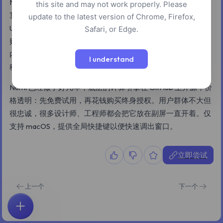
Numi 是 Mac 上一款很受设计师和开发者喜欢的计算器，它把
this site and may not work properly. Please
算术变成了一种写作。你可以直接敲「15% of 80 EUR in
update to the latest version of Chrome, Firefox,
USD」或者「2 hours and 30 minutes - 45 minutes」，结果会
Safari, or Edge.
贴在文字旁边显示出来。支持变量、多行笔记本式输入，以及
内置的实时汇率和单位换算，因此它更像一个随手记的演算草
I understand
稿本，而不是有按钮的传统计算器。
Numi 已经做了好几年，底层的计算引擎在 GitHub 上开源，价
格透明：先免费试用，再花钱购买终身授权。用户群体不大但
很忠诚，很多设计师、工程师都会把它放在副屏一直开着。仅
支持 macOS，提供全局快捷键以便快速调出窗口。
立即尝试
上一个
下一个
首页
探索
搜索
收藏
反馈
账户