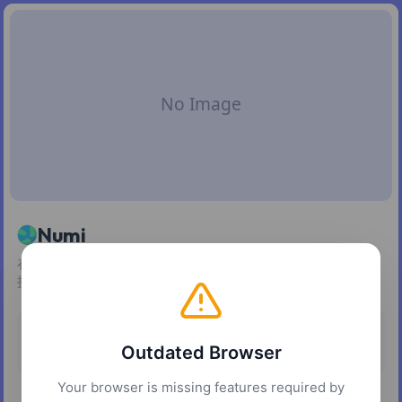
Numi
在 macOS 上用自然语言写算式，自动完成数学、汇率和单位
换算。
定价
平台
Outdated Browser
付费
macOS
Your browser is missing features required by