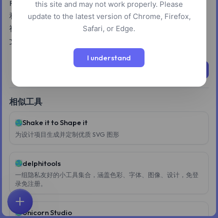
RYBitten 是一款数字色彩工具，可将 RGB 值重新映射为绘画
this site and may not work properly. Please
和色彩理论中常见的红、黄、蓝关系。用户可以在色轮和 3D
update to the latest version of Chrome, Firefox,
Safari, or Edge.
视图等各种视觉格式中比较预设，调整转换以构建自定义配置
文件，并在开发者模式下访问技术文档。
I understand
立即尝试
相似工具
Shake it to Shape it
为设计项目生成并定制优质 SVG 图形
delphitools
一组隐私友好的小工具集合，涵盖色彩、字体、图像、设计，免登
录免注册。
首页
探索
搜索
收藏
反馈
账户
Unicorn Studio