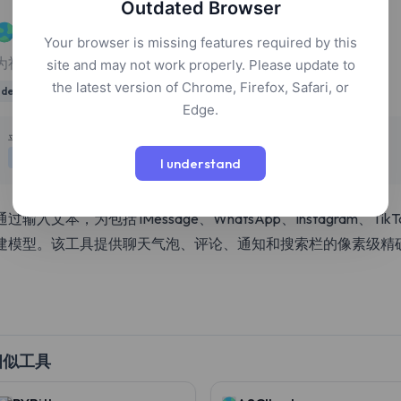
Outdated Browser
textlab
Your browser is missing features required by this
为社交媒体和即时通讯应用生成像素级精确的模型
site and may not work properly. Please update to
the latest version of Chrome, Firefox, Safari, or
design
mockups
social media
utilities
Edge.
定价
平台
免费
网页
I understand
通过输入文本，为包括 iMessage、WhatsApp、Instagram、Tik
建模型。该工具提供聊天气泡、评论、通知和搜索栏的像素级精
相似工具