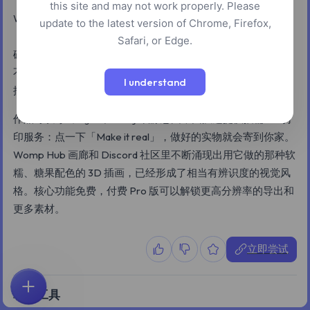
this site and may not work properly. Please
Womp 是一款在浏览器里运行的 3D 建模工具，核心玩法是
update to the latest version of Chrome, Firefox,
「软糖」几何体——你可以实时推、拉、合并球体、圆柱等基
Safari, or Edge.
础形状，完全不用处理顶点或拓扑。整套操作更像捏黏土，而
不是在 Blender 里精雕细琢，所以官方明确把目标用户定位成
I understand
插画师、设计师以及完全没接触过 3D 的新手。
作品可以导出
、
或静态图，团队还提供按需 3D 打
.glb
.obj
印服务：点一下「Make it real」，做好的实物就会寄到你家。
Womp Hub 画廊和 Discord 社区里不断涌现出用它做的那种软
糯、糖果配色的 3D 插画，已经形成了相当有辨识度的视觉风
格。核心功能免费，付费 Pro 版可以解锁更高分辨率的导出和
更多素材。
立即尝试
相似工具
首页
探索
搜索
收藏
反馈
账户