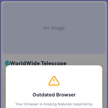
WorldWide Telescope
通过基于 Web 的界面展示和探索天文数据与知识
astronomy
education
science
data visualization
定价
平台
Outdated Browser
免费
网页
Your browser is missing features required by