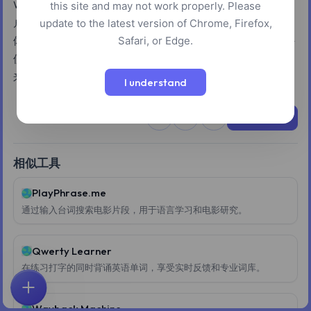
WorldWide Telescope 提供了一个可视化天文数据的平台。用
this site and may not work properly. Please
户可以使用 Wikipedia、SIMBAD 和 NED 等外部数据库查找天
update to the latest version of Chrome, Firefox,
Safari, or Edge.
体信息，并访问来自 DSS 和 SDSS 等来源的图像。该工具允许
使用包括线性、对数和直方图均衡化在内的多种数据缩放方法
来增强天文图像。
I understand
立即尝试
相似工具
PlayPhrase.me
通过输入台词搜索电影片段，用于语言学习和电影研究。
Qwerty Learner
在练习打字的同时背诵英语单词，享受实时反馈和专业词库。
首页
探索
搜索
收藏
反馈
账户
Wayback Machine