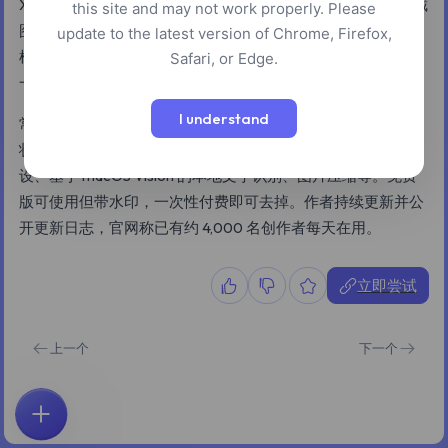
Xnapper 是一款 macOS 原生（同时提供 Windows 版本）的截
this site and may not work properly. Please
图美化软件，截下一张图后能立刻把它变成可以直接拿去发的
update to the latest version of Chrome, Firefox,
样子。它会自动居中并平衡构图，加上渐变或图片背景，还能
Safari, or Edge.
一键打码邮箱、信用卡号、IP 地址、API 密钥这类敏感信息。
I understand
常规功能也都齐全：自定义全局快捷键、窗口捕获、箭头/形
状/文字/模糊等标注工具、截图历史、社交媒体常用尺寸预
设、基于 macOS Vision 的本地文字识别、图片压缩等。免费
版可使用但带水印，一次性付费即可去掉。作者持续更新并公
开更新日志，官网称已有约 4,000 名创作者每天在用。
立即尝试
上一个
下一个
首页
探索
搜索
收藏
反馈
账户