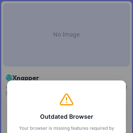
Xnapper
macOS / Windows 截图美化工具：自动构图、背景渐变、一键
打码隐私信息。
定价
平台
Outdated Browser
免费增值
macOS
Windows
Your browser is missing features required by