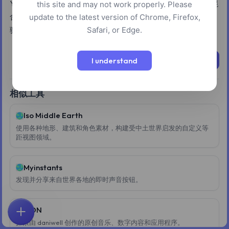
YOUDJ 是一款基于移动端和网页的 DJ 应用程序，允许用户混
this site and may not work properly. Please
合音乐。它在 iOS 和 Android 设备上提供完整的无广告 DJ 体
update to the latest version of Chrome, Firefox,
Safari, or Edge.
验，并包含针对平板电脑和计算机等大屏幕优化的网页版本。
立即尝试
I understand
相似工具
Iso Middle Earth
使用各种地形、建筑和角色素材，构建受中土世界启发的自定义等
距视图领域。
Myinstants
发现并分享来自世界各地的即时声音按钮。
AIDN
首页
探索
搜索
收藏
反馈
账户
探索由 daniwell 创作的原创音乐、数字内容和应用程序。