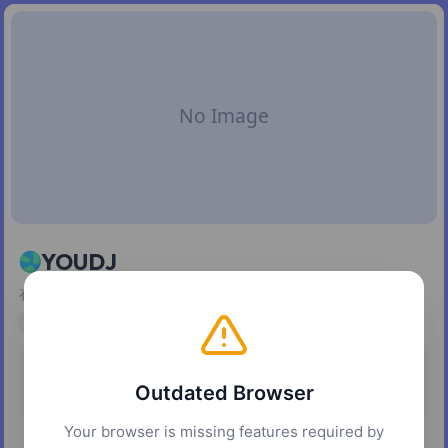
YOUDJ
在移动设备和网页上混合音乐并进行 DJ 表演
music
dj
entertainment
audio
定价
平台
Outdated Browser
免费
网页
iOS
Android
Your browser is missing features required by