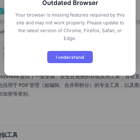
Outdated Browser
yoyotools
Your browser is missing features required by this
访问包含 70 多种专业浏览器端工具的集合，用于 PDF 编辑、
site and may not work properly. Please update to
the latest version of Chrome, Firefox, Safari, or
utilities
pdf tools
image editing
productivity
web tools
Edge.
定价
平台
免费
网页
I understand
yoyotools 提供了一套全面、安全且免费的在线实用工具，
包括用于 PDF 管理（如编辑、合并和拆分）的专业工具，以及图
和加密等类别。
相似工具