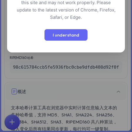
this site and may not work properly. Please
SHA512 哈希
update to the latest version of Chrome, Firefox,
309ecc489c12d6eb4cc40f50c902f2b4d0ed77ee511a
Safari, or Edge.
SHA384 哈希
fdbd8e75a67f29f701a4e040385e2e23986303ea1023
I understand
SHA3 哈希
3ee2b40047b8060f68c67242175660f4174d0af5c01d
RIPEMD160 哈希
98c615784ccb5fe5936fbc0cbe9dfdb408d92f0f
概述
文本哈希计算工具在浏览器中实时计算任意输入文本的
多种哈希值，支持 MD5、SHA1、SHA224、SHA256、
SHA384、SHA512、SHA3、RIPEMD160 共八种算法，
首页
探索
搜索
收藏
反馈
账户
输入变化后所有结果同步更新，每行均可一键复制。