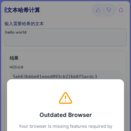
文本哈希计算
输入需要哈希的文本
结果
MD5 哈希
5eb63bbbe01eeed093cb22bb8f5acdc3
SHA1 哈希
2aae6c35c94fcfb415dbe95f408b9ce91ee846ed
SHA256 哈希
b94d27b9934d3e08a52e52d7da7dabfac484efe37a53
Outdated Browser
SHA224 哈希
Your browser is missing features required by
2f05477fc24bb4faefd86517156dafdecec45b8ad3cf