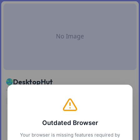
DesktopHut
下载适用于桌面和移动设备的免费动态壁纸和动画壁纸
wallpapers
design
media
ai
定价
平台
Outdated Browser
免费
网页
Windows
Your browser is missing features required by