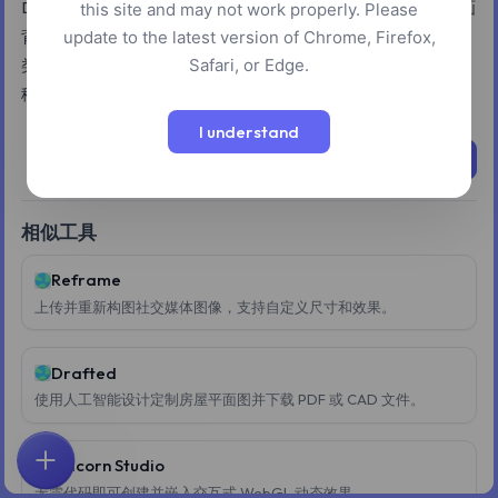
DesktopHut 提供一系列 4K 和高清质量的免费动态壁纸和动画
this site and may not work properly. Please
背景。用户可以探索包括动漫、游戏、自然和汽车在内的各种
update to the latest version of Chrome, Firefox,
Safari, or Edge.
类别，或利用内置的 AI 图像生成器为他们的 Windows 桌面和
移动屏幕创建自定义视觉效果。
I understand
立即尝试
相似工具
Reframe
上传并重新构图社交媒体图像，支持自定义尺寸和效果。
Drafted
使用人工智能设计定制房屋平面图并下载 PDF 或 CAD 文件。
Unicorn Studio
首页
探索
搜索
收藏
反馈
账户
无需代码即可创建并嵌入交互式 WebGL 动态效果