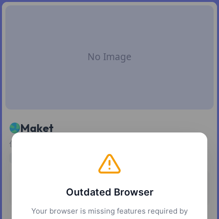
Maket
使用生成式人工智能生成并迭代住宅平面图。
ai
design
architecture
定价
平台
Outdated Browser
免费增值
网页
Your browser is missing features required by