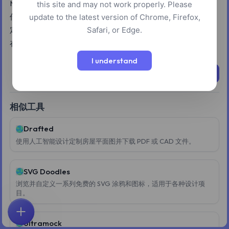
Maket 为业主、建筑师和建筑商提供了一个人工智能驱动的工
this site and may not work properly. Please
作空间，用于设计、规划和可视化住宅项目。用户可以通过指
update to the latest version of Chrome, Firefox,
Safari, or Edge.
定房间类型、形状和面积等要求来生成可供施工的布局，从而
在单一画布上实现快速迭代和探索。
I understand
立即尝试
相似工具
Drafted
使用人工智能设计定制房屋平面图并下载 PDF 或 CAD 文件。
SVG Doodles
浏览并自定义一系列免费的 SVG 涂鸦和图标，适用于各种设计项
目。
首页
探索
搜索
收藏
反馈
账户
Ultramock