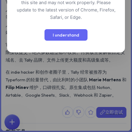
Tally 是一款类 Notion 的无代码表单工具：你像写文档一样输
this site and may not work properly. Please
入文字，字段会自动生成，逻辑跳转、计算、支付、条件分支
update to the latest version of Chrome, Firefox,
Safari, or Edge.
等都在侧边栏里点几下就能配好。最终产出是一个干净、可嵌
入的表单，可以发链接、嵌入 Notion，也可以放进自己的网
站。
I understand
它的招牌特性是真正"免费"——免费版即可无限创建表单、无
限接收提交，绝大多数题型都不收费。付费版主要解锁自定义
域名、去 Tally 品牌、文件上传更大额度和高级集成等。
在 indie hacker 和创作者圈子里，Tally 经常被推荐为
Typeform 的轻量替代，由比利时的小团队
Marie Martens
和
Filip Minev
维护，口碑很扎实。原生集成包括 Notion、
Airtable、Google Sheets、Slack、Webhook 和 Zapier。
立即尝试
首页
探索
搜索
收藏
反馈
账户
相似工具