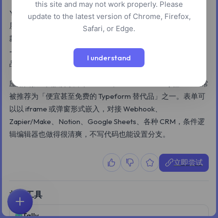
this site and may not work properly. Please
Youform 是一款类似 Typeform / Tally 的无代码表单工具：一
update to the latest version of Chrome, Firefox,
屏一题的对话式流程，支持条件逻辑、模板、文件上传、收
Safari, or Edge.
款，以及丰富的第三方集成。它最大的卖点是免费档非常慷慨
——表单数量、回收数量都没有上限，付费档主要是用来去掉
I understand
品牌水印、绑定自定义域名和解锁更高级的功能。
应用由独立团队开发，在 Reddit、Indie Hackers 等社区里经常
被推荐为「便宜甚至免费的 Typeform 替代品」之一。表单可
以以 iframe 或弹窗形式嵌入，对接 Webhook、
Zapier/Make、Notion、Google Sheets、各种 CRM，条件逻
辑编辑器也做得很清爽，不写代码也能设置分支。
立即尝试
相似工具
首页
探索
搜索
收藏
反馈
账户
Tally