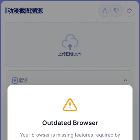
动漫截图溯源
上传图像文件
概述
动漫截图溯源工具是一个以图搜图工具，专门针对二次
元内容设计：上传动漫截图、插画、同人图或游戏 CG，
工具通过 SauceNAO 图像特征检索返回多个候选来源，
显示相似度评分、缩略图预览和原始发布链接，帮助快
Outdated Browser
速定位作品出处和原创作者。支持 JPG、JPEG、PNG、
Your browser is missing features required by
HEIC、WEBP 格式上传。