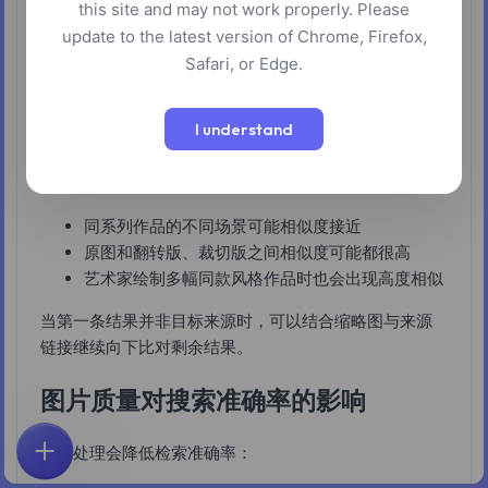
this site and may not work properly. Please
搜索结果的正确解读
update to the latest version of Chrome, Firefox,
Safari, or Edge.
工具通常返回多条候选结果，按相似度从高到低排列。
I understand
相似度数值代表与上传图片的图像特征接近程度，数值
越高通常越可能是正确来源，但不等于完全一致。以下
情况即使相似度较高，也需要人工核对：
同系列作品的不同场景可能相似度接近
原图和翻转版、裁切版之间相似度可能都很高
艺术家绘制多幅同款风格作品时也会出现高度相似
当第一条结果并非目标来源时，可以结合缩略图与来源
链接继续向下比对剩余结果。
图片质量对搜索准确率的影响
以下处理会降低检索准确率：
首页
探索
搜索
收藏
反馈
账户