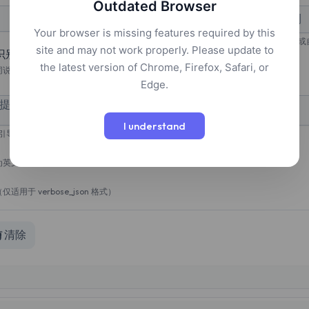
Outdated Browser
自动检测
Your browser is missing features required by this
指定音频语言或
site and may not work properly. Please update to
识别
the latest version of Chrome, Firefox, Safari, or
人（需要 verbose_json 格式）
Edge.
I understand
引导转录风格
为英文
用于 verbose_json 格式）
清除