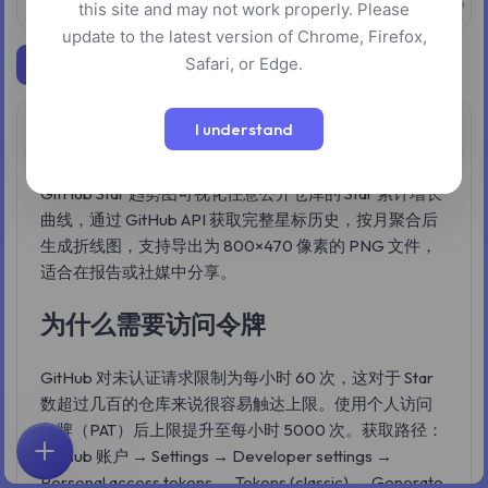
this site and may not work properly. Please
update to the latest version of Chrome, Firefox,
Safari, or Edge.
下载图表
I understand
概述
GitHub Star 趋势图可视化任意公开仓库的 Star 累计增长
曲线，通过 GitHub API 获取完整星标历史，按月聚合后
生成折线图，支持导出为 800×470 像素的 PNG 文件，
适合在报告或社媒中分享。
为什么需要访问令牌
GitHub 对未认证请求限制为每小时 60 次，这对于 Star
数超过几百的仓库来说很容易触达上限。使用个人访问
令牌（PAT）后上限提升至每小时 5000 次。获取路径：
GitHub 账户 → Settings → Developer settings →
首页
探索
搜索
收藏
反馈
账户
Personal access tokens → Tokens (classic) → Generate