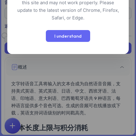
音频格式
this site and may not work properly. Please
update to the latest version of Chrome, Firefox,
MP3
Safari, or Edge.
速度 (1.0)
I understand
启用词语时间戳(仅限英语)
生成语音
概述
文字转语音工具将输入的文本合成为自然语音音频，支
持美式英语、英式英语、日语、中文、西班牙语、法
语、印地语、意大利语、巴西葡萄牙语共 9 种语言，每
种语言提供多个音色可选。生成的音频可在线播放或下
载，英语支持词语级别的时间戳高亮。
文本长度上限与积分消耗
首页
探索
搜索
收藏
反馈
账户