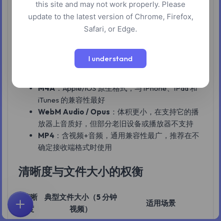
this site and may not work properly. Please
update to the latest version of Chrome, Firefox,
仅音频下载
Safari, or Edge.
格式列表底部有标记"仅音频"的选项，对应 M4A、
WebM Audio 或 Opus 编码。用途是下载音乐、播客或听
I understand
力资料时，文件体积比带视频的版本小 10–30 倍。
M4A
：Apple/iOS 原生格式，与 iPhone、iPad 和
iTunes 的兼容性最好
WebM Audio / Opus
：体积更小，在支持它的播
放器上音质好，但部分老旧设备或播放器不支持
MP4
：含视频+音频，通用兼容性最广，推荐在不
确定接收端格式时使用
清晰度与文件大小的权衡
清晰
典型文件大小（5 分钟
适用场景
度
视频）
首页
探索
搜索
收藏
反馈
账户